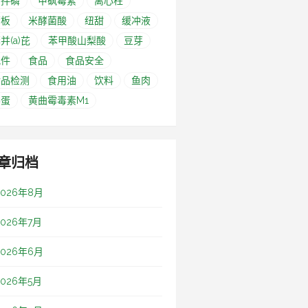
甲拌磷
甲砜霉素
离心柱
筛板
米酵菌酸
纽甜
缓冲液
并(a)芘
苯甲酸山梨酸
豆芽
配件
食品
食品安全
食品检测
食用油
饮料
鱼肉
鸭蛋
黄曲霉毒素M1
章归档
2026年8月
2026年7月
2026年6月
2026年5月