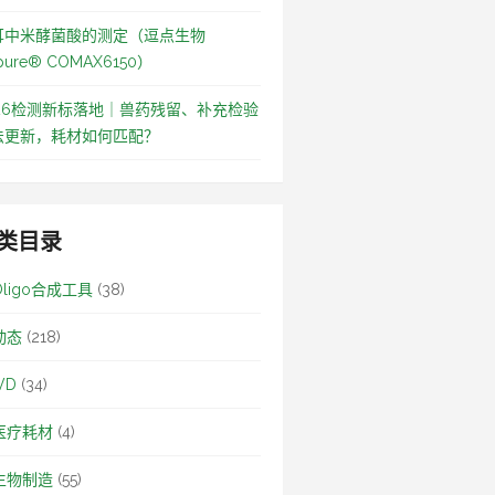
耳中米酵菌酸的测定（逗点生物
pure® COMAX6150）
026检测新标落地｜兽药残留、补充检验
法更新，耗材如何匹配？
类目录
Oligo合成工具
(38)
动态
(218)
VD
(34)
医疗耗材
(4)
生物制造
(55)