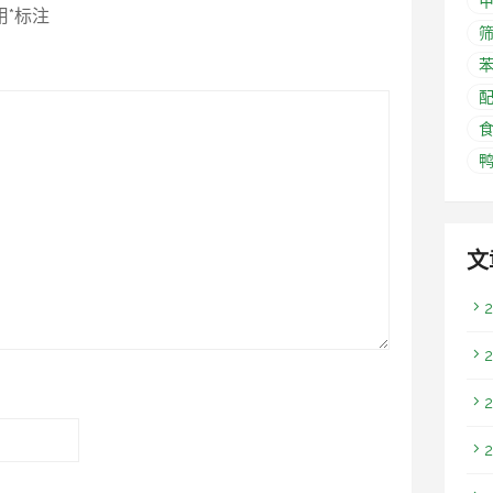
动
用
*
标注
力
传
动
苯
与
控
制
技
术
展
文