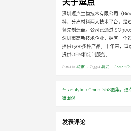
关于逗点
深圳逗点生物技术有限公司（Bioco
料、分离材料两大技术平台，是
领先制造商。公司已通过ISO900
深圳市高新技术企业，拥有一个
提供1500多种产品。十年来，逗
提供OEM和定制服务。
Posted in
动态
Tagged
展会
Leave a C
analytica China 2018图集，
文
被围观
章
导
发表评论
航