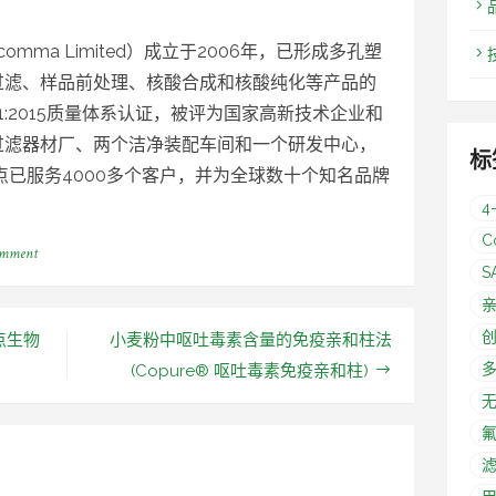
mma Limited）成立于2006年，已形成多孔塑
过滤、样品前处理、核酸合成和核酸纯化等产品的
1:2015质量体系认证，被评为国家高新技术企业和
过滤器材厂、两个洁净装配车间和一个研发中心，
标
点已服务4000多个客户，并为全球数十个知名品牌
4
C
omment
on
逗
S
点
生
物
逗点生物
小麦粉中呕吐毒素含量的免疫亲和柱法
再
次
(Copure® 呕吐毒素免疫亲和柱)
亮
相
亚
洲
国
际