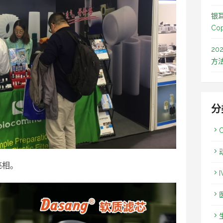
银
Co
2
方
分
亮相。
I