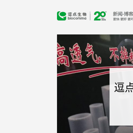
Skip
to
content
逗