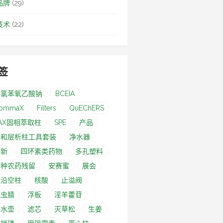
品牌
(29)
技术
(22)
签
-氯苯氧乙酸钠
BCEIA
ommaX
Filters
QuEChERS
AX固相萃取柱
SPE
产品
亲和层析柱工具套装
净水器
创新
四环素类药物
多孔塑料
多种农药残留
安赛蜜
展会
无沿空柱
核酸
止溢阀
氟虫腈
浮板
淫羊藿苷
滤水壶
滤芯
灭草松
生姜