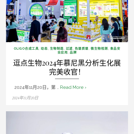
OLIGO合成工具
,
动态
,
生物制造
,
过滤
,
色谱质谱
,
微生物检测
,
食品安
全应用
,
品牌
逗点生物2024年慕尼黑分析生化展
完美收官！
2024年11月20日，第 …
Read More ›
Posted
2024年11月20日
on