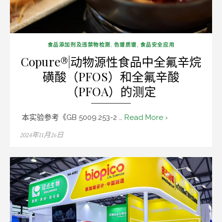
食品添加剂及违禁物检测
,
色谱质谱
,
食品安全应用
Copure®|动物源性食品中全氟辛烷
磺酸（PFOS）和全氟辛酸
（PFOA）的测定
本实验参考《GB 5009.253-2 …
Read More ›
Posted
2024年11月26日
on