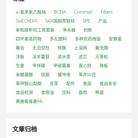
4-氯苯氧乙酸钠
BCEIA
CommaX
Filters
QuEChERS
SAX固相萃取柱
SPE
产品
亲和层析柱工具套装
净水器
创新
四环素类药物
多孔塑料
多种农药残留
安赛蜜
展会
无沿空柱
核酸
止溢阀
氟虫腈
浮板
淫羊藿苷
滤水壶
滤芯
灭草松
生姜
甲拌磷
甲砜霉素
离心柱
筛板
米酵菌酸
纽甜
缓冲液
苯并(a)芘
苯甲酸山梨酸
豆芽
配件
食品
食品安全
食品检测
食用油
饮料
鱼肉
鸭蛋
黄曲霉毒素M1
文章归档