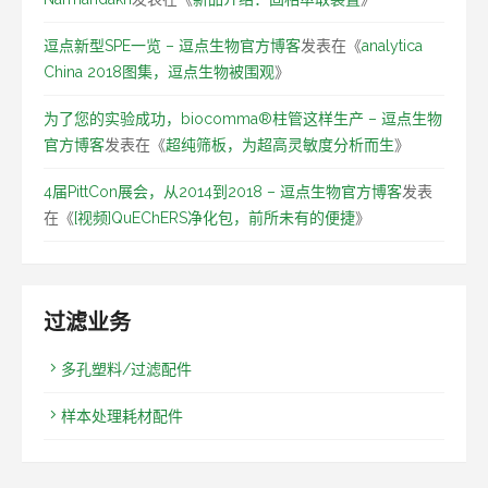
逗点新型SPE一览 – 逗点生物官方博客
发表在《
analytica
China 2018图集，逗点生物被围观
》
为了您的实验成功，biocomma®柱管这样生产 – 逗点生物
官方博客
发表在《
超纯筛板，为超高灵敏度分析而生
》
4届PittCon展会，从2014到2018 – 逗点生物官方博客
发表
在《
[视频]QuEChERS净化包，前所未有的便捷
》
过滤业务
多孔塑料/过滤配件
样本处理耗材配件