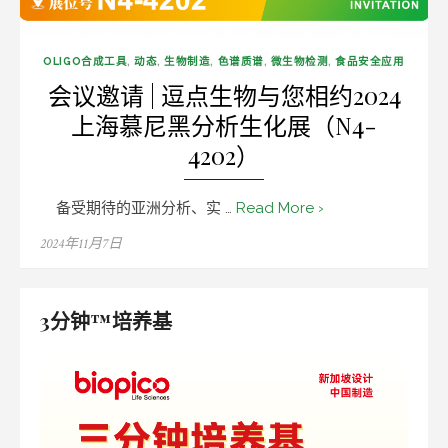
OLIGO合成工具
,
动态
,
生物制造
,
色谱质谱
,
微生物检测
,
食品安全应用
会议邀请 | 逗点生物与您相约2024
上海慕尼黑分析生化展（N4-
4202）
备受期待的亚洲分析、实 …
Read More ›
Posted
2024年11月7日
on
3分钟™培养基