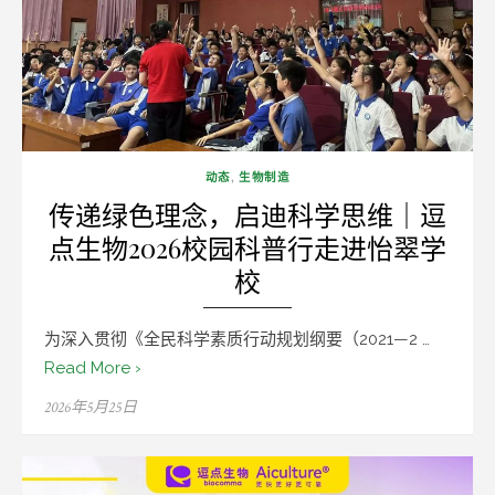
动态
,
生物制造
传递绿色理念，启迪科学思维｜逗
点生物2026校园科普行走进怡翠学
校
为深入贯彻《全民科学素质行动规划纲要（2021—2 …
Read More ›
Posted
2026年5月25日
on