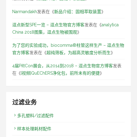
Narmandakh
发表在《
新品介绍：固相萃取装置
》
逗点新型SPE一览 – 逗点生物官方博客
发表在《
analytica
China 2018图集，逗点生物被围观
》
为了您的实验成功，biocomma®柱管这样生产 – 逗点生物
官方博客
发表在《
超纯筛板，为超高灵敏度分析而生
》
4届PittCon展会，从2014到2018 – 逗点生物官方博客
发表
在《
[视频]QuEChERS净化包，前所未有的便捷
》
过滤业务
多孔塑料/过滤配件
样本处理耗材配件