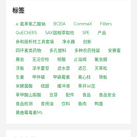
标签
4-氯苯氧乙酸钠
BCEIA
CommaX
Filters
QuEChERS
SAX固相萃取柱
SPE
产品
亲和层析柱工具套装
净水器
创新
四环素类药物
多孔塑料
多种农药残留
安赛蜜
展会
无沿空柱
核酸
止溢阀
氟虫腈
浮板
淫羊藿苷
滤水壶
滤芯
灭草松
生姜
甲拌磷
甲砜霉素
离心柱
筛板
米酵菌酸
纽甜
缓冲液
苯并(a)芘
苯甲酸山梨酸
豆芽
配件
食品
食品安全
食品检测
食用油
饮料
鱼肉
鸭蛋
黄曲霉毒素M1