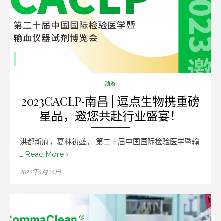
动态
2023CACLP·南昌 | 逗点生物携重磅
星品，邀您共赴行业盛宴！
洪都新府，夏林初盛。 第二十届中国国际检验医学暨输
…
Read More ›
Posted
2023年5月26日
on