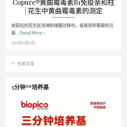
Copure®黄曲霉毒素B1免疫亲和柱
| 花生中黄曲霉毒素的测定
收获后的花生在流通和储藏过程中，容易受到霉菌的污
染 …
Read More ›
Posted
2023年5月12日
on
先前文章
文
章
3分钟™培养基
导
航