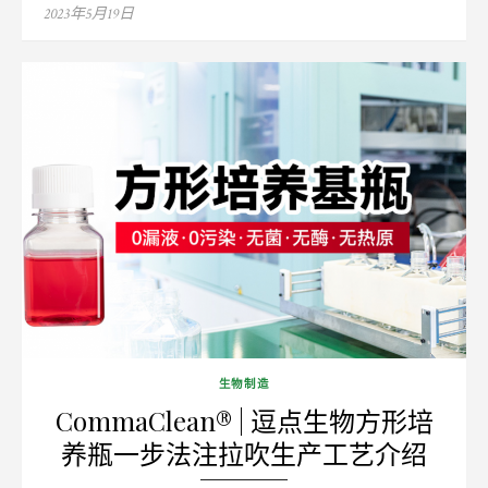
Posted
2023年5月19日
on
生物制造
CommaClean® | 逗点生物方形培
养瓶一步法注拉吹生产工艺介绍