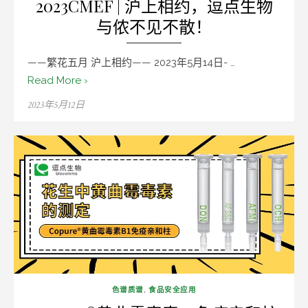
2023CMEF | 沪上相约，逗点生物
与侬不见不散！
——繁花五月 沪上相约—— 2023年5月14日- …
Read More ›
Posted
2023年5月12日
on
色谱质谱
,
食品安全应用