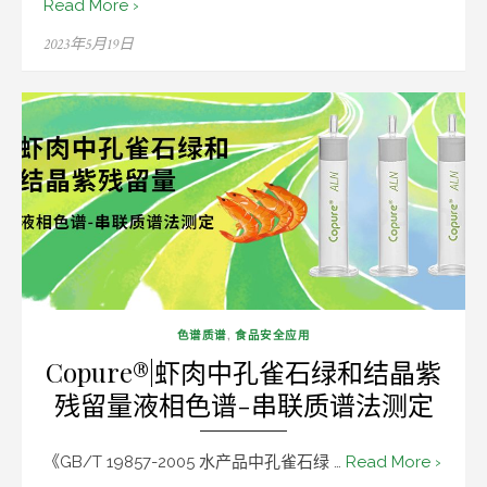
Read More ›
Posted
2023年5月19日
on
色谱质谱
,
食品安全应用
Copure®|虾肉中孔雀石绿和结晶紫
残留量液相色谱-串联质谱法测定
《GB/T 19857-2005 水产品中孔雀石绿 …
Read More ›