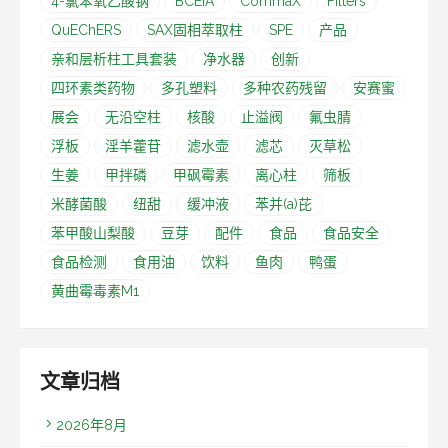
4-氯苯氧乙酸钠
BCEIA
CommaX
Filters
QuEChERS
SAX固相萃取柱
SPE
产品
亲和层析柱工具套装
净水器
创新
四环素类药物
多孔塑料
多种农药残留
安赛蜜
展会
无沿空柱
核酸
止溢阀
氟虫腈
浮板
淫羊藿苷
滤水壶
滤芯
灭草松
生姜
甲拌磷
甲砜霉素
离心柱
筛板
米酵菌酸
纽甜
缓冲液
苯并(a)芘
苯甲酸山梨酸
豆芽
配件
食品
食品安全
食品检测
食用油
饮料
鱼肉
鸭蛋
黄曲霉毒素M1
文章归档
2026年8月