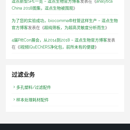
逗点新型SPE一览 – 逗点生物官方博客
发表在《
analytica
China 2018图集，逗点生物被围观
》
为了您的实验成功，biocomma®柱管这样生产 – 逗点生物
官方博客
发表在《
超纯筛板，为超高灵敏度分析而生
》
4届PittCon展会，从2014到2018 – 逗点生物官方博客
发表
在《
[视频]QuEChERS净化包，前所未有的便捷
》
过滤业务
多孔塑料/过滤配件
样本处理耗材配件