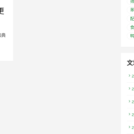
更
苯
和典
文