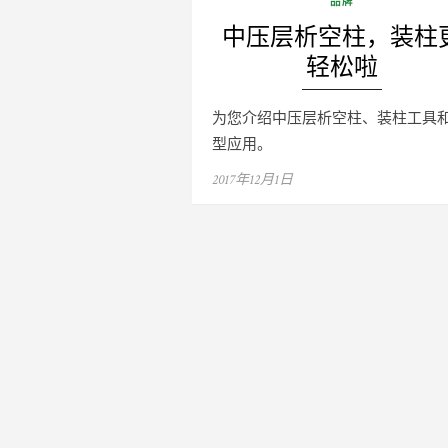
品牌
中压层析空柱，装柱
轻松啦
为您介绍中压层析空柱、装柱工具
型应用。
Posted
2017年12月1日
on