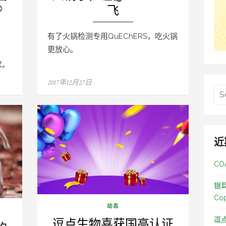
®
飞
有了火锅检测专用QuEChERS，吃火锅
更放心。
求。
Posted
2017年12月27日
on
近
C
银
Co
动态
逗点生物喜获国高认证
逗