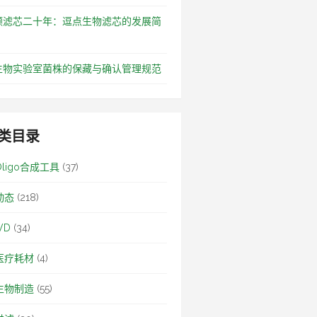
颗滤芯二十年：逗点生物滤芯的发展简
生物实验室菌株的保藏与确认管理规范
类目录
Oligo合成工具
(37)
动态
(218)
VD
(34)
医疗耗材
(4)
生物制造
(55)