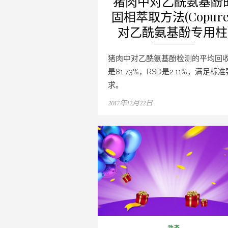
猪肉中对乙酰氨基酚
固相萃取方法(Copure
对乙酰氨基酚专用柱
猪肉中对乙酰氨基酚检测的平均回
是81.73%，RSD是2.11%，满足标准
求。
Posted
2017年12月22日
on
动态