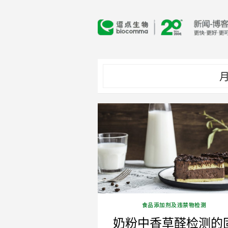
Skip
to
content
月
食品添加剂及违禁物检测
奶粉中香草醛检测的