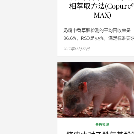
相萃取方法(Copure
MAX)
奶粉中香草醛检测的平均回收率是
86.6%，RSD是5.5%，满足标准要
Posted
2017年12月27日
on
兽药检测