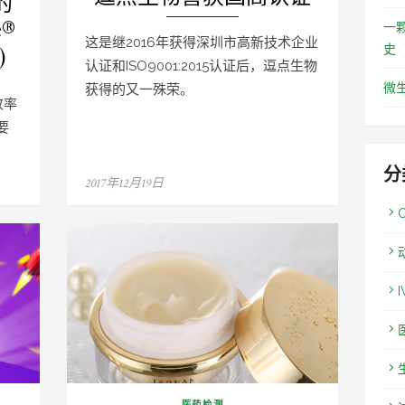
的
®
一
这是继2016年获得深圳市高新技术企业
)
史
认证和ISO9001:2015认证后，逗点生物
微
获得的又一殊荣。
收率
要
分
Posted
2017年12月19日
on
I
医药检测