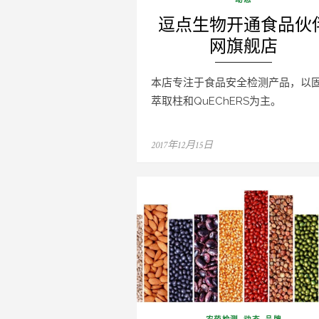
逗点生物开通食品伙
网旗舰店
本店专注于食品安全检测产品，以
萃取柱和QuEChERS为主。
Posted
2017年12月15日
on
农药检测
,
动态
,
品牌