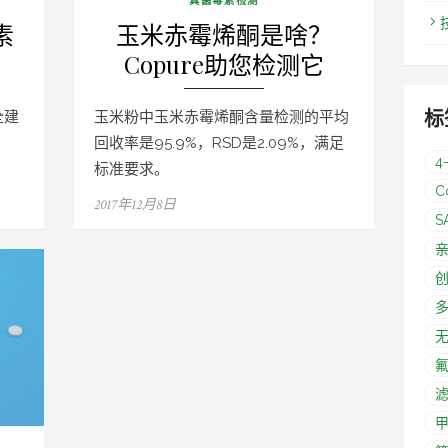
素
玉米赤霉烯酮是啥？
Copure助您检测它
标
全建
玉米粉中玉米赤霉烯酮含量检测的平均
回收率是95.9%，RSD是2.09%，满足
4
标准要求。
C
Posted
2017年12月8日
S
on