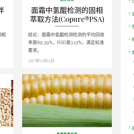
伴
面霜中氢醌检测的固相
萃取方法(Copure®PSA)
固相
结论：面霜中氢醌检测检测的平均回收
率是89.39%，RSD是3.13%，满足标准
要求。
Posted
2017年12月14日
on
真菌毒素检测