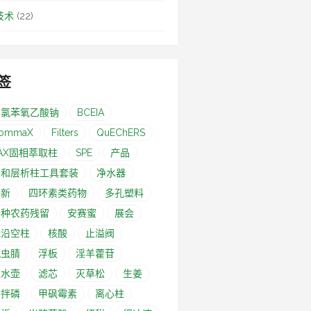
技术
(22)
签
-氯苯氧乙酸钠
BCEIA
ommaX
Filters
QuEChERS
AX固相萃取柱
SPE
产品
亲和层析柱工具套装
净水器
创新
四环素类药物
多孔塑料
多种农药残留
安赛蜜
展会
无沿空柱
核酸
止溢阀
氟虫腈
浮板
淫羊藿苷
滤水壶
滤芯
灭草松
生姜
甲拌磷
甲砜霉素
离心柱