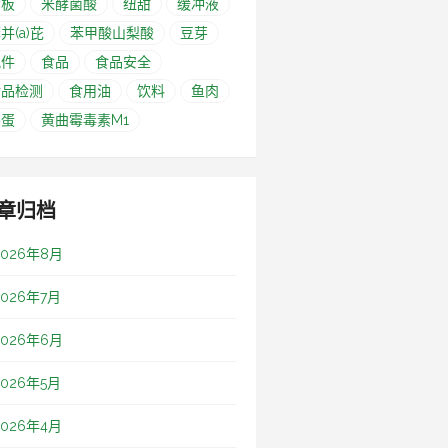
筛板
米酵菌酸
纽甜
缓冲液
并(a)芘
苯甲酸山梨酸
豆芽
配件
食品
食品安全
食品检测
食用油
饮料
鱼肉
鸭蛋
黄曲霉毒素M1
章归档
2026年8月
2026年7月
2026年6月
2026年5月
2026年4月