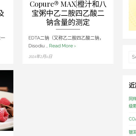
，
Copure® MAX|橙汁和八
及
宝粥中乙二胺四乙酸二
钠含量的测定
进一
EDTA二钠（又称乙二胺四乙酸二钠，
Disodiu …
Read More ›
Posted
2024年2月6日
on
近
同
级
C
银