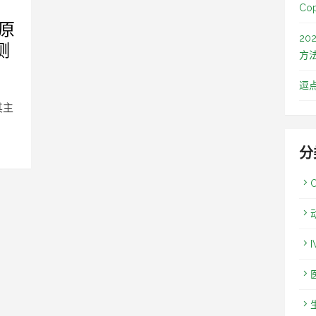
Co
和原
2
测
方
逗
其主
分
I