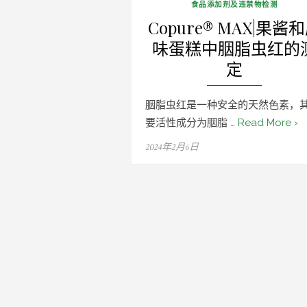
食品添加剂及违禁物检测
Copure® MAX|果酱
味蛋糕中胭脂虫红的
定
胭脂虫红是一种安全的天然色素，
要活性成分为胭脂 …
Read More ›
Posted
2024年2月6日
on