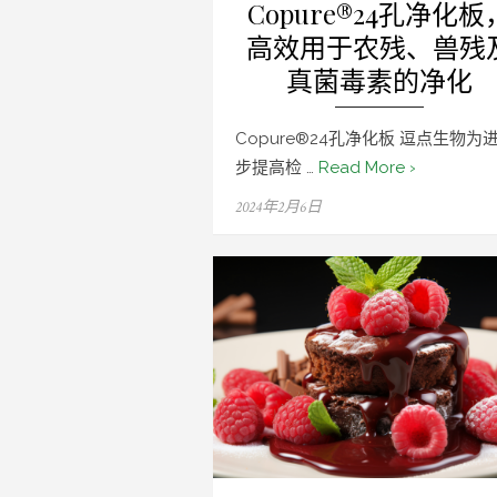
Copure®24孔净化板
高效用于农残、兽残
真菌毒素的净化
Copure®24孔净化板 逗点生物为
步提高检 …
Read More ›
Posted
2024年2月6日
on