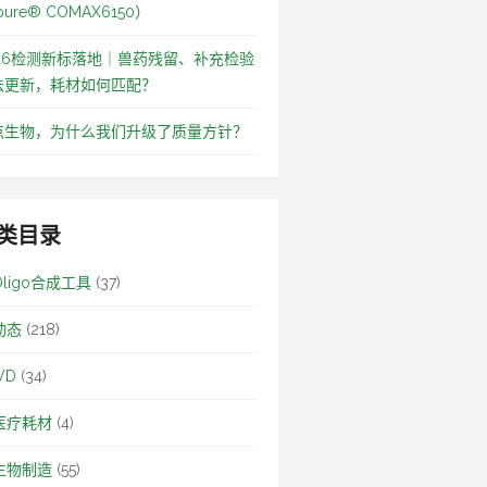
pure® COMAX6150）
026检测新标落地｜兽药残留、补充检验
法更新，耗材如何匹配？
点生物，为什么我们升级了质量方针？
类目录
Oligo合成工具
(37)
动态
(218)
VD
(34)
医疗耗材
(4)
生物制造
(55)