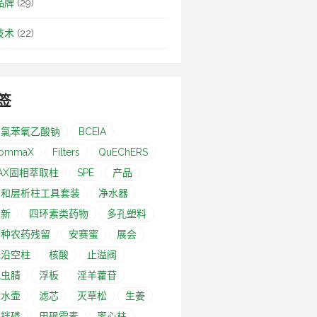
品牌
(29)
技术
(22)
签
-氯苯氧乙酸钠
BCEIA
ommaX
Filters
QuEChERS
AX固相萃取柱
SPE
产品
亲和层析柱工具套装
净水器
创新
四环素类药物
多孔塑料
多种农药残留
安赛蜜
展会
无沿空柱
核酸
止溢阀
氟虫腈
浮板
淫羊藿苷
滤水壶
滤芯
灭草松
生姜
甲拌磷
甲砜霉素
离心柱