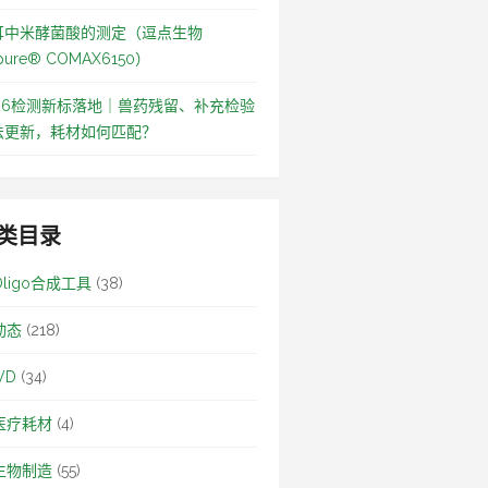
耳中米酵菌酸的测定（逗点生物
pure® COMAX6150）
026检测新标落地｜兽药残留、补充检验
法更新，耗材如何匹配？
类目录
Oligo合成工具
(38)
动态
(218)
VD
(34)
医疗耗材
(4)
生物制造
(55)