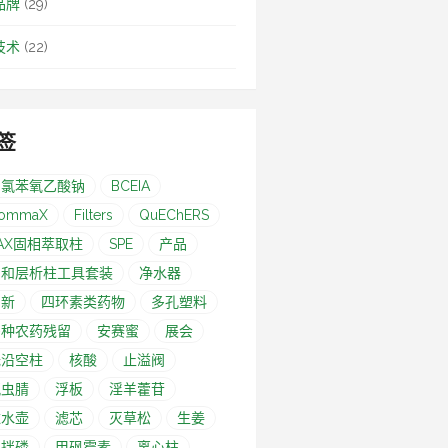
品牌
(29)
技术
(22)
签
-氯苯氧乙酸钠
BCEIA
ommaX
Filters
QuEChERS
AX固相萃取柱
SPE
产品
亲和层析柱工具套装
净水器
创新
四环素类药物
多孔塑料
多种农药残留
安赛蜜
展会
无沿空柱
核酸
止溢阀
氟虫腈
浮板
淫羊藿苷
滤水壶
滤芯
灭草松
生姜
甲拌磷
甲砜霉素
离心柱