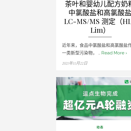
茶叶和婴幼儿配方奶
中氯酸盐和高氯酸
LC-MS/MS 测定（H
Lim）
近年来，食品中氯酸盐和高氯酸盐
一类新型污染物， …
Read More ›
Posted
2021年11月22日
on
动态