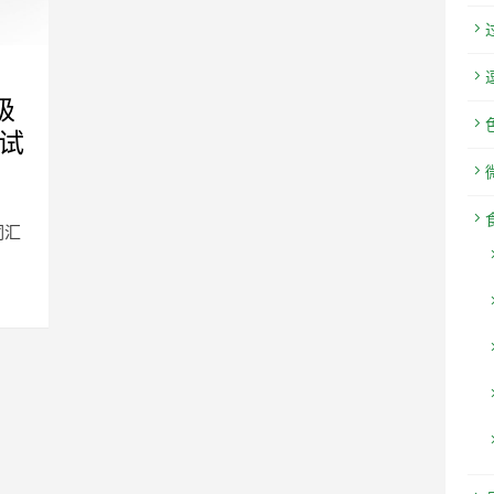
级
试
词汇