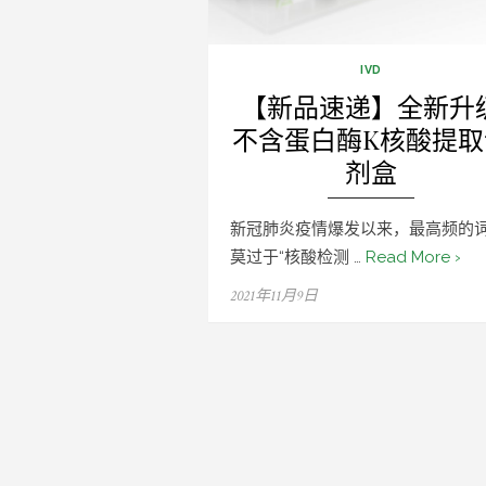
IVD
【新品速递】全新升
不含蛋白酶K核酸提取
剂盒
新冠肺炎疫情爆发以来，最高频的
莫过于“核酸检测 …
Read More ›
Posted
2021年11月9日
on