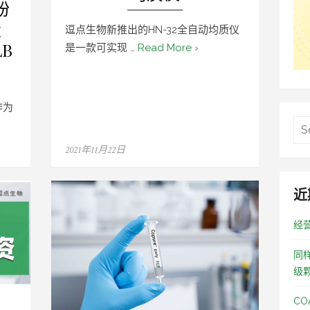
粉
盐
逗点生物新推出的HN-32全自动均质仪
LB
是一款可实现 …
Read More ›
作为
Posted
2021年11月22日
on
近
经
同
级
C