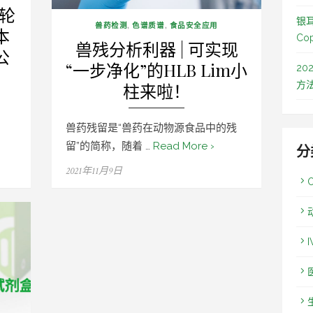
轮
银
兽药检测
,
色谱质谱
,
食品安全应用
本
Co
兽残分析利器 | 可实现
公
“一步净化”的HLB Lim小
2
方
柱来啦！
兽药残留是“兽药在动物源食品中的残
留”的简称，随着 …
Read More ›
分
Posted
2021年11月9日
on
I