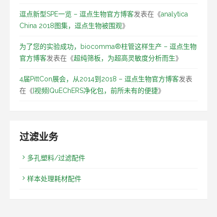
逗点新型SPE一览 – 逗点生物官方博客
发表在《
analytica
China 2018图集，逗点生物被围观
》
为了您的实验成功，biocomma®柱管这样生产 – 逗点生物
官方博客
发表在《
超纯筛板，为超高灵敏度分析而生
》
4届PittCon展会，从2014到2018 – 逗点生物官方博客
发表
在《
[视频]QuEChERS净化包，前所未有的便捷
》
过滤业务
多孔塑料/过滤配件
样本处理耗材配件