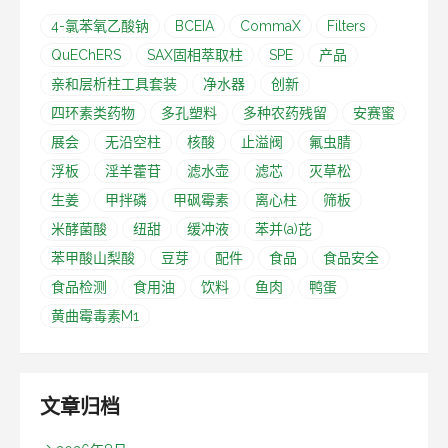
4-氯苯氧乙酸钠
BCEIA
CommaX
Filters
QuEChERS
SAX固相萃取柱
SPE
产品
亲和层析柱工具套装
净水器
创新
四环素类药物
多孔塑料
多种农药残留
安赛蜜
展会
无沿空柱
核酸
止溢阀
氟虫腈
浮板
淫羊藿苷
滤水壶
滤芯
灭草松
生姜
甲拌磷
甲砜霉素
离心柱
筛板
米酵菌酸
纽甜
缓冲液
苯并(a)芘
苯甲酸山梨酸
豆芽
配件
食品
食品安全
食品检测
食用油
饮料
鱼肉
鸭蛋
黄曲霉毒素M1
文章归档