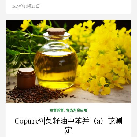
Posted
2024年10月23日
on
色谱质谱
,
食品安全应用
Copure®|菜籽油中苯并（a）芘测
定