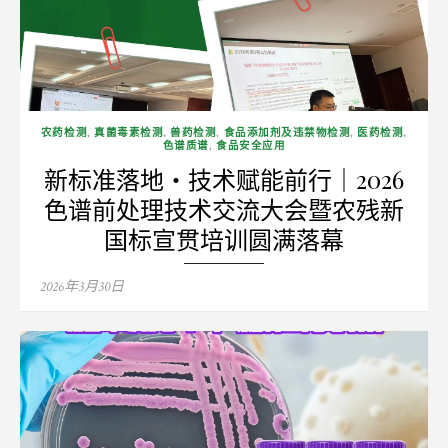
农药检测
,
真菌毒素检测
,
兽药检测
,
食品添加剂及违禁物检测
,
医药检测
,
色谱质谱
,
食品安全应用
新标准落地・技术赋能前行｜2026
色谱前处理技术交流大会暨农残新
国标宣贯培训圆满落幕
Posted
2026年3月30日
on