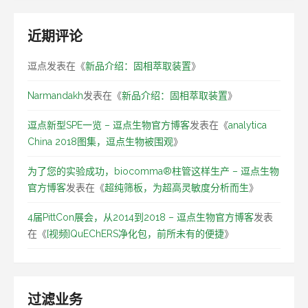
近期评论
逗点
发表在《
新品介绍：固相萃取装置
》
Narmandakh
发表在《
新品介绍：固相萃取装置
》
逗点新型SPE一览 – 逗点生物官方博客
发表在《
analytica
China 2018图集，逗点生物被围观
》
为了您的实验成功，biocomma®柱管这样生产 – 逗点生物
官方博客
发表在《
超纯筛板，为超高灵敏度分析而生
》
4届PittCon展会，从2014到2018 – 逗点生物官方博客
发表
在《
[视频]QuEChERS净化包，前所未有的便捷
》
过滤业务