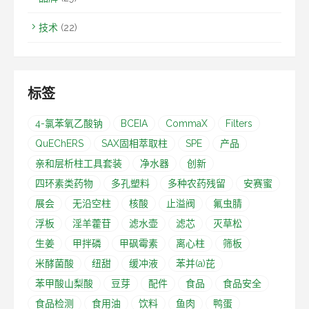
技术
(22)
标签
4-氯苯氧乙酸钠
BCEIA
CommaX
Filters
QuEChERS
SAX固相萃取柱
SPE
产品
亲和层析柱工具套装
净水器
创新
四环素类药物
多孔塑料
多种农药残留
安赛蜜
展会
无沿空柱
核酸
止溢阀
氟虫腈
浮板
淫羊藿苷
滤水壶
滤芯
灭草松
生姜
甲拌磷
甲砜霉素
离心柱
筛板
米酵菌酸
纽甜
缓冲液
苯并(a)芘
苯甲酸山梨酸
豆芽
配件
食品
食品安全
食品检测
食用油
饮料
鱼肉
鸭蛋