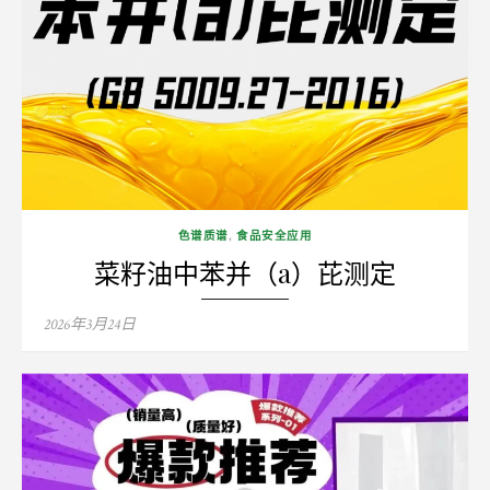
色谱质谱
,
食品安全应用
菜籽油中苯并（a）芘测定
Posted
2026年3月24日
on