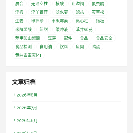
展会
无沿空柱
核酸
止溢阀
氟虫腈
浮板
淫羊藿苷
滤水壶
滤芯
灭草松
生姜
甲拌磷
甲砜霉素
离心柱
筛板
米酵菌酸
纽甜
缓冲液
苯并(a)芘
苯甲酸山梨酸
豆芽
配件
食品
食品安全
食品检测
食用油
饮料
鱼肉
鸭蛋
黄曲霉毒素M1
文章归档
2026年8月
2026年7月
2026年6月