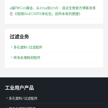
4届PittCon展会，从2014到2018 – 逗点生物官方博客
发表
在《
[视频]QuEChERS净化包，前所未有的便捷
》
过滤业务
多孔塑料/过滤配件
样本处理耗材配件
工业用户产品
多孔塑料/过滤配件