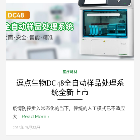
医疗耗材
逗点生物DC48全自动样品处理系
统全新上市
疫情防控步入常态化的当下，传统的人工模式已不适应
大 …
Read More ›
Posted
2021年10月22日
on