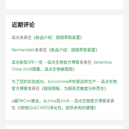
近期评论
逗点
发表在《
新品介绍：固相萃取装置
》
Narmandakh
发表在《
新品介绍：固相萃取装置
》
逗点新型SPE一览 – 逗点生物官方博客
发表在《
analytica
China 2018图集，逗点生物被围观
》
为了您的实验成功，biocomma®柱管这样生产 – 逗点生物
官方博客
发表在《
超纯筛板，为超高灵敏度分析而生
》
4届PittCon展会，从2014到2018 – 逗点生物官方博客
发表
在《
[视频]QuEChERS净化包，前所未有的便捷
》