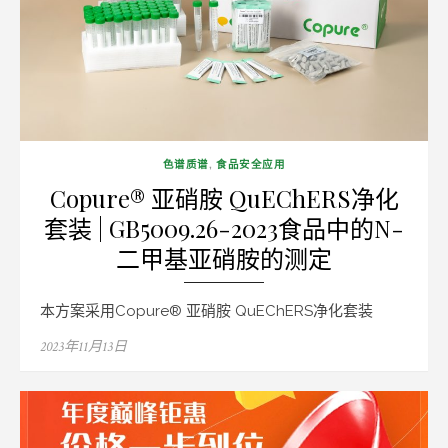
色谱质谱
,
食品安全应用
Copure® 亚硝胺 QuEChERS净化
套装 | GB5009.26-2023食品中的N-
二甲基亚硝胺的测定
本方案采用Copure® 亚硝胺 QuEChERS净化套装
Posted
2023年11月13日
on