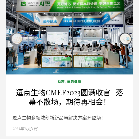
动态
,
逗邦健康
逗点生物CMEF2023圆满收官 | 落
幕不散场，期待再相会！
逗点生物多领域创新新品与解决方案齐登场！
Posted
2023年11月1日
on