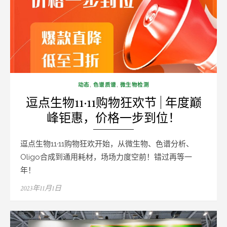
动态
,
色谱质谱
,
微生物检测
逗点生物11·11购物狂欢节 | 年度巅
峰钜惠，价格一步到位！
逗点生物11·11购物狂欢开始，从微生物、色谱分析、
Oligo合成到通用耗材，场场力度空前！错过再等一
年！
Posted
2023年11月1日
on