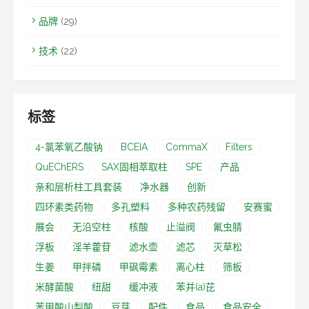
品牌
(29)
技术
(22)
标签
4-氯苯氧乙酸钠
BCEIA
CommaX
Filters
QuEChERS
SAX固相萃取柱
SPE
产品
亲和层析柱工具套装
净水器
创新
四环素类药物
多孔塑料
多种农药残留
安赛蜜
展会
无沿空柱
核酸
止溢阀
氟虫腈
浮板
淫羊藿苷
滤水壶
滤芯
灭草松
生姜
甲拌磷
甲砜霉素
离心柱
筛板
米酵菌酸
纽甜
缓冲液
苯并(a)芘
苯甲酸山梨酸
豆芽
配件
食品
食品安全