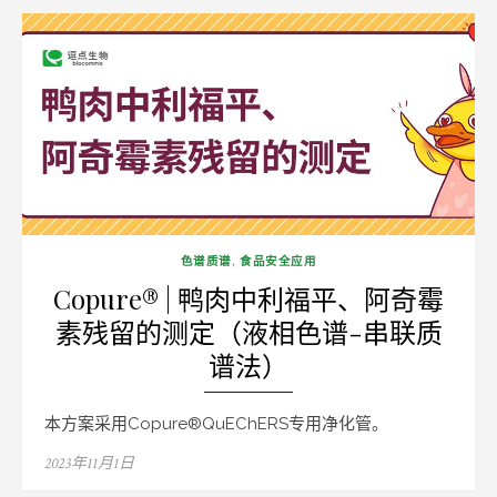
色谱质谱
,
食品安全应用
Copure® | 鸭肉中利福平、阿奇霉
素残留的测定（液相色谱-串联质
谱法）
本方案采用Copure®QuEChERS专用净化管。
Posted
2023年11月1日
on