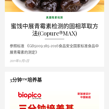
真菌毒素检测
蜜饯中展青霉素检测的固相萃取方
法(Copure®MAX)
参照标准 《GB5009.185-2016食品安全国家标准食品中
展青霉素的测定》
Posted
2019年11月1日
on
3分钟™培养基