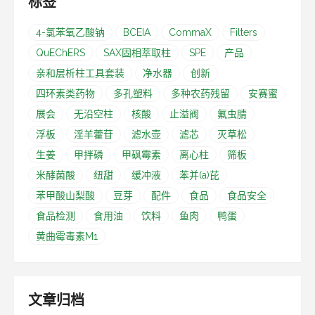
标签
4-氯苯氧乙酸钠
BCEIA
CommaX
Filters
QuEChERS
SAX固相萃取柱
SPE
产品
亲和层析柱工具套装
净水器
创新
四环素类药物
多孔塑料
多种农药残留
安赛蜜
展会
无沿空柱
核酸
止溢阀
氟虫腈
浮板
淫羊藿苷
滤水壶
滤芯
灭草松
生姜
甲拌磷
甲砜霉素
离心柱
筛板
米酵菌酸
纽甜
缓冲液
苯并(a)芘
苯甲酸山梨酸
豆芽
配件
食品
食品安全
食品检测
食用油
饮料
鱼肉
鸭蛋
黄曲霉毒素M1
文章归档