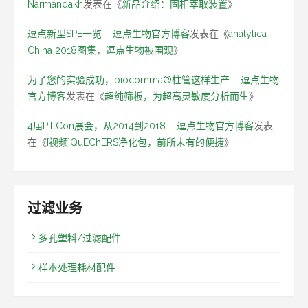
Narmandakh
发表在《
新品介绍：固相萃取装置
》
逗点新型SPE一览 – 逗点生物官方博客
发表在《
analytica
China 2018图集，逗点生物被围观
》
为了您的实验成功，biocomma®柱管这样生产 – 逗点生物
官方博客
发表在《
超纯筛板，为超高灵敏度分析而生
》
4届PittCon展会，从2014到2018 – 逗点生物官方博客
发表
在《
[视频]QuEChERS净化包，前所未有的便捷
》
过滤业务
多孔塑料/过滤配件
样本处理耗材配件