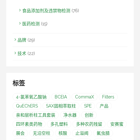
食品添加剂及违禁物检测
(76)
医药检测
(15)
品牌
(29)
技术
(22)
标签
4-氯苯氧乙酸钠
BCEIA
CommaX
Filters
QuEChERS
SAX固相萃取柱
SPE
产品
亲和层析柱工具套装
净水器
创新
四环素类药物
多孔塑料
多种农药残留
安赛蜜
展会
无沿空柱
核酸
止溢阀
氟虫腈