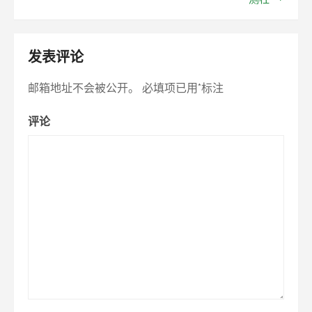
导
乳
粉
航
中
4
种
发表评论
香
兰
邮箱地址不会被公开。
必填项已用
*
标注
素
的
测
评论
定
I
Copure®
香
兰
素
专
用
HPLC
柱