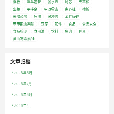
浮板
淫羊藿苷
滤水壶
滤芯
灭草松
生姜
甲拌磷
甲砜霉素
离心柱
筛板
米酵菌酸
纽甜
缓冲液
苯并(a)芘
苯甲酸山梨酸
豆芽
配件
食品
食品安全
食品检测
食用油
饮料
鱼肉
鸭蛋
黄曲霉毒素M1
文章归档
2026年8月
2026年7月
2026年6月
2026年5月