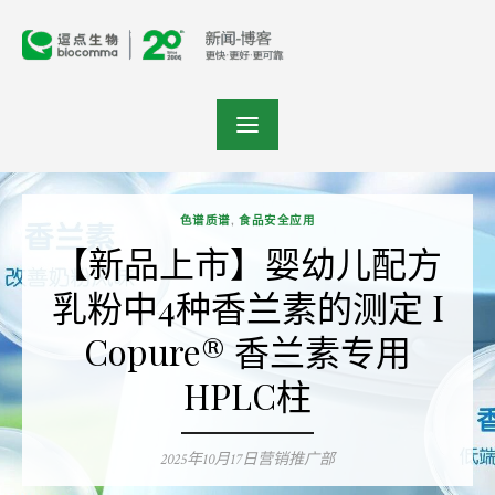
Skip
to
content
色谱质谱
,
食品安全应用
【新品上市】婴幼儿配方
乳粉中4种香兰素的测定 I
Copure® 香兰素专用
HPLC柱
Posted
2025年10月17日
Author
营销推广部
on