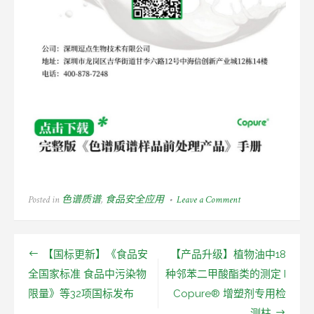
Posted in
色谱质谱
,
食品安全应用
Leave a Comment
on
【新
品
上
市】
【国标更新】《食品安
【产品升级】植物油中18
婴
文
幼
全国家标准 食品中污染物
种邻苯二甲酸酯类的测定 I
儿
章
限量》等32项国标发布
Copure® 增塑剂专用检
配
方
测柱