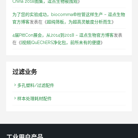
China 2018图集，逗点生物被围观
》
为了您的实验成功，biocomma®柱管这样生产 – 逗点生物
官方博客
发表在《
超纯筛板，为超高灵敏度分析而生
》
4届PittCon展会，从2014到2018 – 逗点生物官方博客
发表
在《
[视频]QuEChERS净化包，前所未有的便捷
》
过滤业务
多孔塑料/过滤配件
样本处理耗材配件
工业用户产品