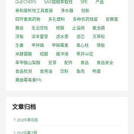
QuEChERS
SAX固相萃取柱
SPE
产品
亲和层析柱工具套装
净水器
创新
四环素类药物
多孔塑料
多种农药残留
安赛蜜
展会
无沿空柱
核酸
止溢阀
氟虫腈
浮板
淫羊藿苷
滤水壶
滤芯
灭草松
生姜
甲拌磷
甲砜霉素
离心柱
筛板
米酵菌酸
纽甜
缓冲液
苯并(a)芘
苯甲酸山梨酸
豆芽
配件
食品
食品安全
食品检测
食用油
饮料
鱼肉
鸭蛋
黄曲霉毒素M1
文章归档
2026年8月
2026年7月