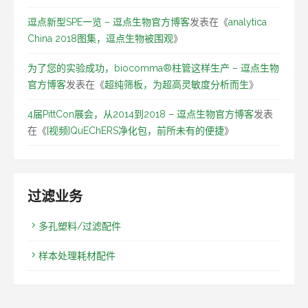
逗点新型SPE一览 – 逗点生物官方博客
发表在《
analytica
China 2018图集，逗点生物被围观
》
为了您的实验成功，biocomma®柱管这样生产 – 逗点生物
官方博客
发表在《
超纯筛板，为超高灵敏度分析而生
》
4届PittCon展会，从2014到2018 – 逗点生物官方博客
发表
在《
[视频]QuEChERS净化包，前所未有的便捷
》
过滤业务
多孔塑料/过滤配件
样本处理耗材配件