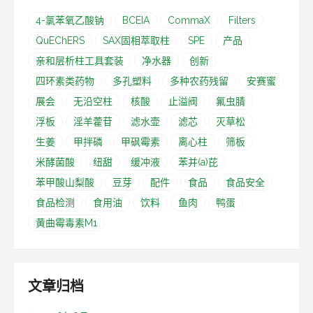
4-氯苯氧乙酸钠
BCEIA
CommaX
Filters
QuEChERS
SAX固相萃取柱
SPE
产品
亲和层析柱工具套装
净水器
创新
四环素类药物
多孔塑料
多种农药残留
安赛蜜
展会
无沿空柱
核酸
止溢阀
氟虫腈
浮板
淫羊藿苷
滤水壶
滤芯
灭草松
生姜
甲拌磷
甲砜霉素
离心柱
筛板
米酵菌酸
纽甜
缓冲液
苯并(a)芘
苯甲酸山梨酸
豆芽
配件
食品
食品安全
食品检测
食用油
饮料
鱼肉
鸭蛋
黄曲霉毒素M1
文章归档