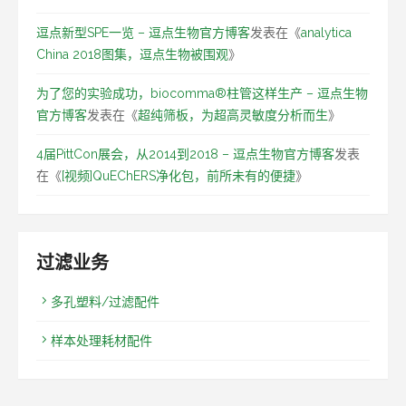
逗点新型SPE一览 – 逗点生物官方博客
发表在《
analytica
China 2018图集，逗点生物被围观
》
为了您的实验成功，biocomma®柱管这样生产 – 逗点生物
官方博客
发表在《
超纯筛板，为超高灵敏度分析而生
》
4届PittCon展会，从2014到2018 – 逗点生物官方博客
发表
在《
[视频]QuEChERS净化包，前所未有的便捷
》
过滤业务
多孔塑料/过滤配件
样本处理耗材配件