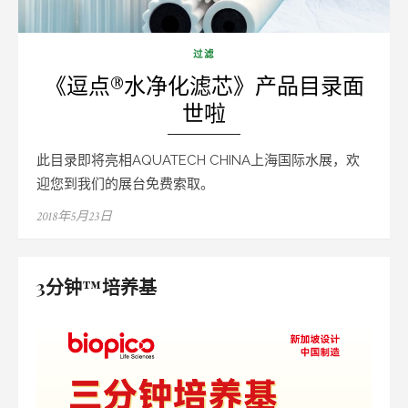
过滤
《逗点®水净化滤芯》产品目录面
世啦
此目录即将亮相AQUATECH CHINA上海国际水展，欢
迎您到我们的展台免费索取。
Posted
2018年5月23日
on
3分钟™培养基