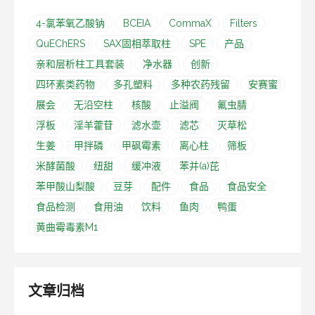
4-氯苯氧乙酸钠
BCEIA
CommaX
Filters
QuEChERS
SAX固相萃取柱
SPE
产品
亲和层析柱工具套装
净水器
创新
四环素类药物
多孔塑料
多种农药残留
安赛蜜
展会
无沿空柱
核酸
止溢阀
氟虫腈
浮板
淫羊藿苷
滤水壶
滤芯
灭草松
生姜
甲拌磷
甲砜霉素
离心柱
筛板
米酵菌酸
纽甜
缓冲液
苯并(a)芘
苯甲酸山梨酸
豆芽
配件
食品
食品安全
食品检测
食用油
饮料
鱼肉
鸭蛋
黄曲霉毒素M1
文章归档